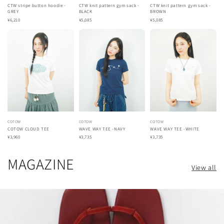
CTW stripe button hoodie -
CTW knit pattern gym sack -
CTW knit pattern gym sack -
GREY
BLACK
BROWN
¥6,210
¥5,085
¥5,085
COTOW
COTOW
COTOW
COTOW CLOUD TEE
WAVE WAY TEE -NAVY
WAVE WAY TEE -WHITE
¥3,960
¥3,735
¥3,735
MAGAZINE
View all