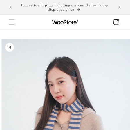
Skip to
Domestic shipping, including customs duties, is the
yen
content
displayed price
Cart
Skip to
product
information