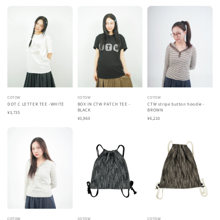
COTOW
COTOW
COTOW
DOT C LETTER TEE -WHITE
BOX IN CTW PATCH TEE -
CTW stripe button hoodie -
BLACK
BROWN
¥3,735
¥3,960
¥6,210
COTOW
COTOW
COTOW