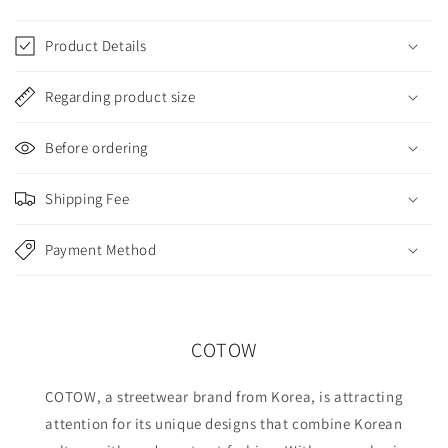
C
o
Product Details
l
l
Regarding product size
a
p
Before ordering
s
i
Shipping Fee
b
l
Payment Method
e
c
o
n
COTOW
t
e
COTOW, a streetwear brand from Korea, is attracting
n
attention for its unique designs that combine Korean