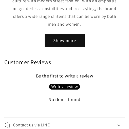
t
culture with modern street fashion. With an emphasis
on genderless sensibilities and free styling, the brand
offers a wide range of items that can be worn by both
men and women.
Show more
Customer Reviews
Be the first to write a review
Write a review
No items found
C
o
Contact us via LINE
l