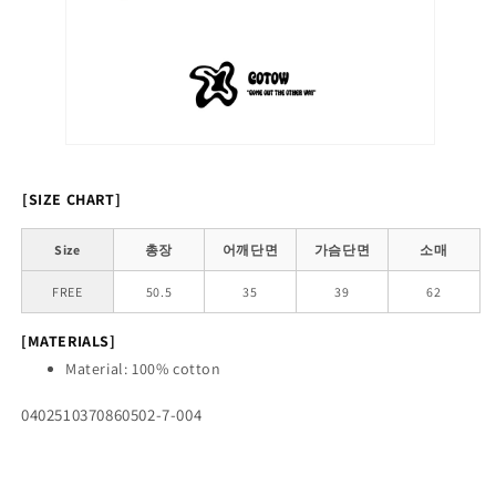
[SIZE CHART]
Size
총장
어깨단면
가슴단면
소매
FREE
50.5
35
39
62
[MATERIALS]
Material: 100% cotton
SKU:
0402510370860502-7-004