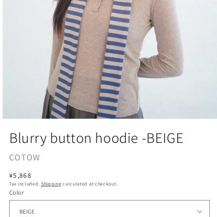
Open
media
Blurry button hoodie -BEIGE
1
in
modal
COTOW
Regular
¥5,868
Tax included.
Shipping
calculated at checkout.
price
Color