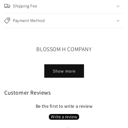
i
Shipping Fee
b
l
Payment Method
e
c
o
n
BLOSSOM H COMPANY
t
e
n
Show more
t
Customer Reviews
Be the first to write a review
Write a review