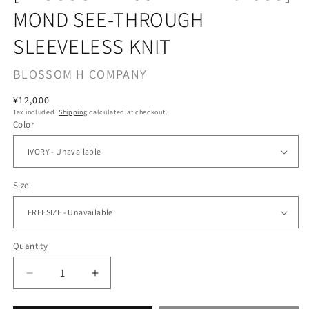
MOND SEE-THROUGH
SLEEVELESS KNIT
BLOSSOM H COMPANY
Regular
¥12,000
Tax included.
Shipping
calculated at checkout.
price
Color
Size
Quantity
Decrease
Increase
quantity
quantity
for
for