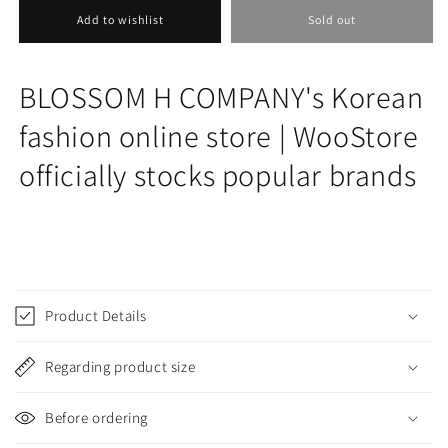
[BLOSSOM
[BLOSSOM
Add to wishlist
Sold out
H
H
COMPANY
COMPANY
2025SS]
2025SS]
BLOSSOM H COMPANY's Korean
MOND
MOND
SEE-
SEE-
fashion online store | WooStore
THROUGH
THROUGH
officially stocks popular brands
SLEEVELESS
SLEEVELESS
KNIT
KNIT
SKU:
C
o
Product Details
l
l
Regarding product size
a
p
Before ordering
s