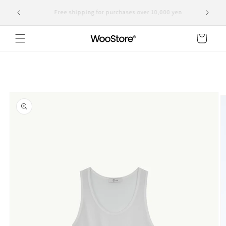
Skip to
Domestic shipping, including customs duties, is the
yen
content
displayed price
Cart
Skip to
product
information