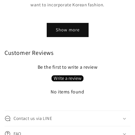
want to incorporate Korean fashion.
Show more
Customer Reviews
Be the first to write a review
Write a review
No items found
C
o
Contact us via LINE
l
l
FAQ