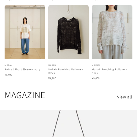
MARAN
MARAN
MARAN
Animal Short Sleeve – Ivory
Mohair Punching Pullover-
Mohair Punching Pullover -
Black
Gray
¥6,600
¥9,800
¥9,800
MAGAZINE
View all