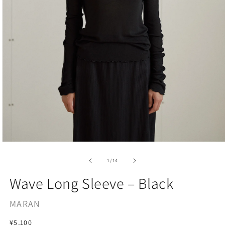
Open
media
1
of
1
/
14
in
modal
Wave Long Sleeve – Black
MARAN
Regular
¥5,100