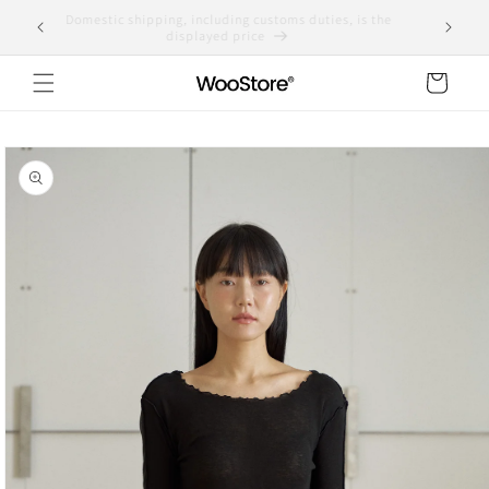
Skip to
Domestic shipping, including customs duties, is the
yen
content
displayed price
Cart
Skip to
product
information