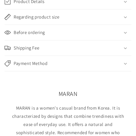
Product Details
l
l
Regarding product size
a
p
Before ordering
s
i
Shipping Fee
b
l
Payment Method
e
c
o
n
MARAN
t
e
MARAN is a women's casual brand from Korea. It is
n
characterized by designs that combine trendiness with
t
ease of everyday use. It offers a natural and
sophisticated style. Recommended for women who