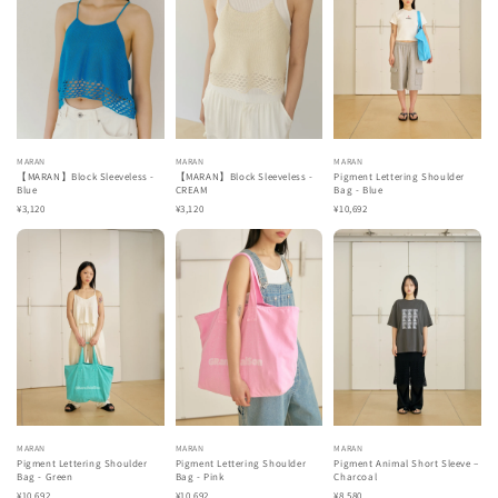
MARAN
MARAN
MARAN
【MARAN】Block Sleeveless -
【MARAN】Block Sleeveless -
Pigment Lettering Shoulder
Blue
CREAM
Bag - Blue
¥3,120
¥3,120
¥10,692
MARAN
MARAN
MARAN
Pigment Lettering Shoulder
Pigment Lettering Shoulder
Pigment Animal Short Sleeve –
Bag - Green
Bag - Pink
Charcoal
¥10,692
¥10,692
¥8,580