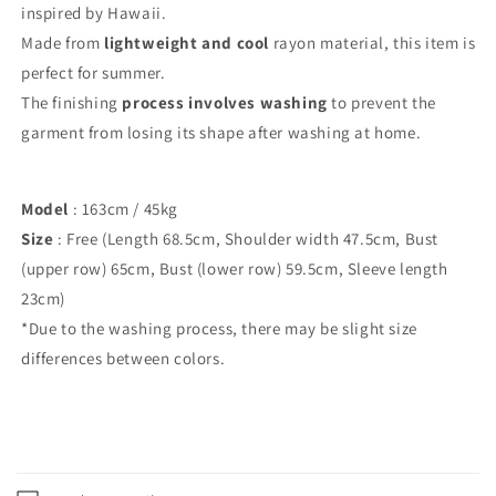
inspired by Hawaii.
Made from
lightweight and cool
rayon material, this item is
perfect for summer.
The finishing
process involves washing
to prevent the
garment from losing its shape after washing at home.
Model
: 163cm / 45kg
Size
: Free (Length 68.5cm, Shoulder width 47.5cm, Bust
(upper row) 65cm, Bust (lower row) 59.5cm, Sleeve length
23cm)
*Due to the washing process, there may be slight size
differences between colors.
SKU:
C
o