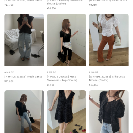
Blouse (2color)
¥17,700
¥9,750
¥10,650
A MA:DE
A MA:DE
A MA:DE
[A MA:DE 2026SS] Mush pants
[A MA:DE 2026SS] Muse
[A MA:DE 2026SS] Silhouette
Sleeveless - top (3color)
Blouse (2color)
¥12,900
¥4,900
¥13,650