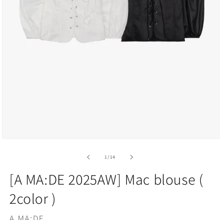
Open
media
1
of
1
/
14
in
modal
[A MA:DE 2025AW] Mac blouse (
2color )
A MA:DE