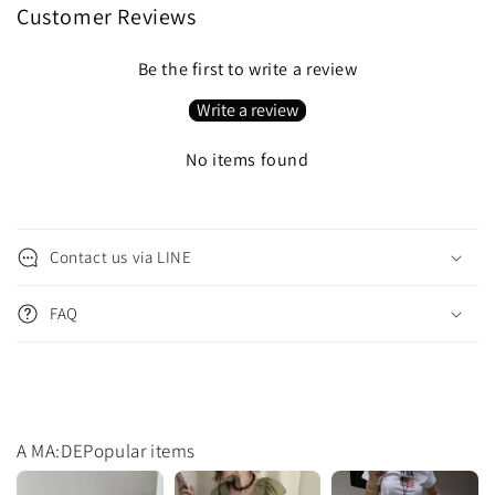
Customer Reviews
Be the first to write a review
Write a review
No items found
C
o
Contact us via LINE
l
l
FAQ
a
p
s
i
b
A MA:DEPopular items
l