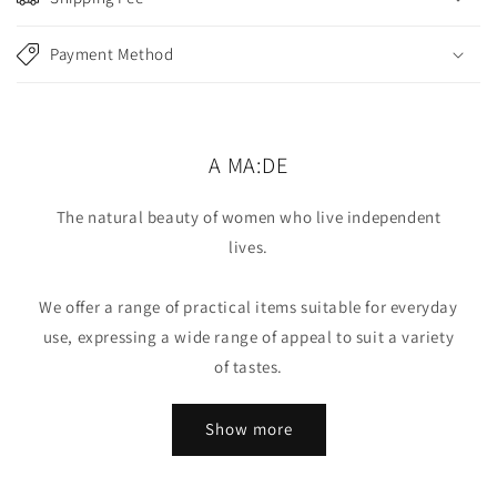
b
l
Payment Method
e
c
o
n
A MA:DE
t
e
The natural beauty of women who live independent
n
lives.
t
We offer a range of practical items suitable for everyday
use, expressing a wide range of appeal to suit a variety
of tastes.
Show more