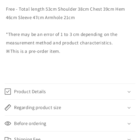
Free - Total length 53cm Shoulder 38cm Chest 39cm Hem
46cm Sleeve 47cm Armhole 21cm
*There may be an error of 1 to 3 cm depending on the
measurement method and product characteristics.
※This is a pre-order item.
SKU:
C
o
Product Details
l
l
Regarding product size
a
p
Before ordering
s
i
Shipping Fee