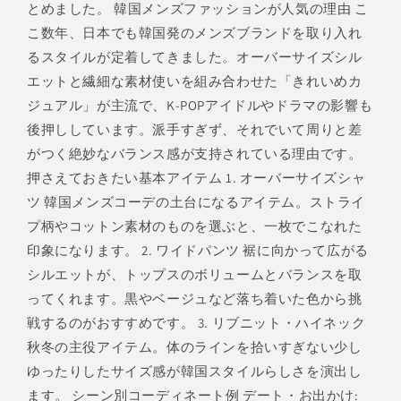
とめました。 韓国メンズファッションが人気の理由 こ
こ数年、日本でも韓国発のメンズブランドを取り入れ
るスタイルが定着してきました。オーバーサイズシル
エットと繊細な素材使いを組み合わせた「きれいめカ
ジュアル」が主流で、K-POPアイドルやドラマの影響も
後押ししています。派手すぎず、それでいて周りと差
がつく絶妙なバランス感が支持されている理由です。
押さえておきたい基本アイテム 1. オーバーサイズシャ
ツ 韓国メンズコーデの土台になるアイテム。ストライ
プ柄やコットン素材のものを選ぶと、一枚でこなれた
印象になります。 2. ワイドパンツ 裾に向かって広がる
シルエットが、トップスのボリュームとバランスを取
ってくれます。黒やベージュなど落ち着いた色から挑
戦するのがおすすめです。 3. リブニット・ハイネック
秋冬の主役アイテム。体のラインを拾いすぎない少し
ゆったりしたサイズ感が韓国スタイルらしさを演出し
ます。 シーン別コーディネート例 デート・お出かけ: