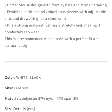
(
(
- Corset blouse design with front eyelets and string detailing
2color
2color
- Feminine neckline and voluminous sleeves with
adjustable
)
)
slits and drawstring for a slimmer fit
- It is a strong material, yet has a stretchy feel, making it
comfortable to wear.
This is a recommended mac blouse with a perfect fit and
sensual design.
Color:
WHITE, BLACK
Size:
Free size
Material:
polyester 57% nylon 40% span 3%
Size Details (cm)