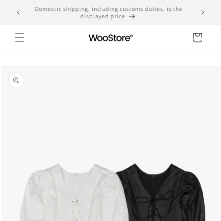
Skip to
Domestic shipping, including customs duties, is the
yen
content
displayed price
Cart
Skip to
product
information