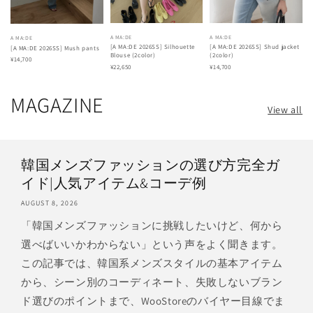
A MA:DE
A MA:DE
A MA:DE
[A MA:DE 2026SS] Silhouette
[A MA:DE 2026SS] Shud jacket
[A MA:DE 2026SS] Mush pants
Blouse (2color)
(2color)
¥14,700
¥22,650
¥14,700
MAGAZINE
View all
韓国メンズファッションの選び方完全ガ
イド|人気アイテム&コーデ例
AUGUST 8, 2026
「韓国メンズファッションに挑戦したいけど、何から
選べばいいかわからない」という声をよく聞きます。
この記事では、韓国系メンズスタイルの基本アイテム
から、シーン別のコーディネート、失敗しないブラン
ド選びのポイントまで、WooStoreのバイヤー目線でま