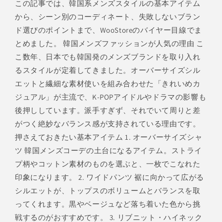
この記事では、韓国系メンズスタイルの基本アイテム
から、シーン別のコーディネート、失敗しないブラン
ド選びのポイントまで、WooStoreのバイヤー目線でま
とめました。 韓国メンズファッションが人気の理由 こ
こ数年、日本でも韓国発のメンズブランドを取り入れ
るスタイルが定着してきました。オーバーサイズシル
エットと繊細な素材使いを組み合わせた「きれいめカ
ジュアル」が主流で、K-POPアイドルやドラマの影響も
後押ししています。派手すぎず、それでいて周りと差
がつく絶妙なバランス感が支持されている理由です。
押さえておきたい基本アイテム 1. オーバーサイズシャ
ツ 韓国メンズコーデの土台になるアイテム。ストライ
プ柄やコットン素材のものを選ぶと、一枚でこなれた
印象になります。 2. ワイドパンツ 裾に向かって広がる
シルエットが、トップスのボリュームとバランスを取
ってくれます。黒やベージュなど落ち着いた色から挑
戦するのがおすすめです。 3. リブニット・ハイネック