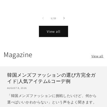
price
price
price
of
1
/
23
View all
Magazine
View all
韓国メンズファッションの選び方完全ガ
イド|人気アイテム&コーデ例
AUGUST 8, 2026
「韓国メンズファッションに挑戦したいけど、何から
選べばいいかわからない」という声をよく聞きます。