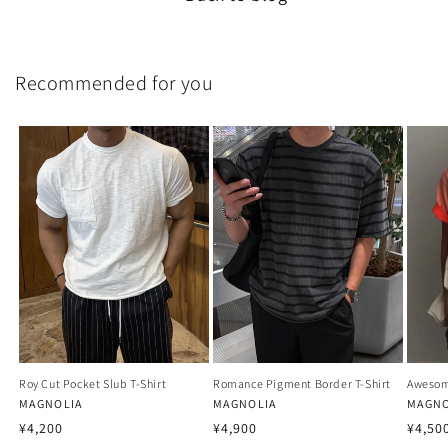
Recommended for you
Roy Cut Pocket Slub T-Shirt
Romance Pigment Border T-Shirt
Awesom
Vendor:
MAGNOLIA
Vendor:
MAGNOLIA
Vendo
MAGNO
Regular
Regular
Regu
¥4,200
¥4,900
¥4,50