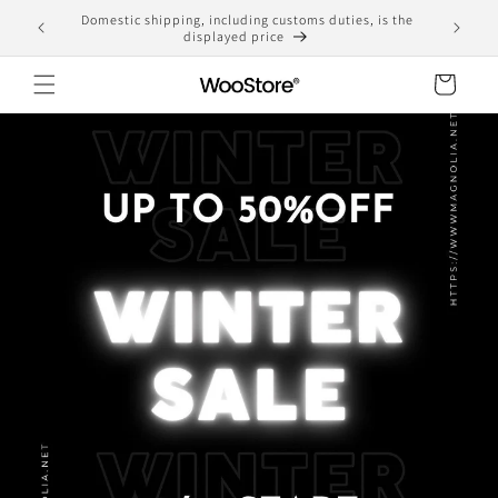
Skip to
Domestic shipping, including customs duties, is the
yen
content
displayed price
Cart