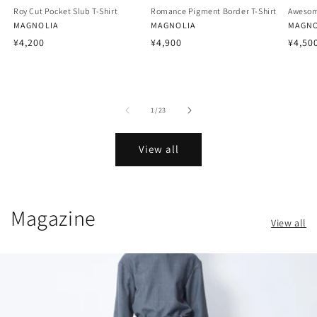
Roy Cut Pocket Slub T-Shirt
Romance Pigment Border T-Shirt
Awesom
Vendor:
MAGNOLIA
Vendor:
MAGNOLIA
Vendo
MAGNO
Regular
Regular
Regu
¥4,200
¥4,900
¥4,50
price
price
price
of
1
/
23
View all
Magazine
View all